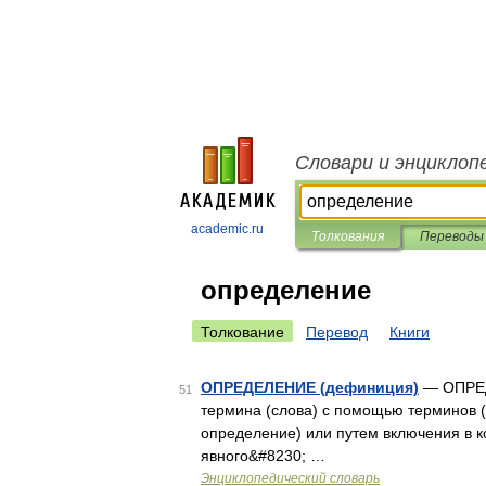
Словари и энциклоп
academic.ru
Толкования
Переводы
определение
Толкование
Перевод
Книги
ОПРЕДЕЛЕНИЕ (дефиниция)
— ОПРЕД
51
термина (слова) с помощью терминов 
определение) или путем включения в к
явного&#8230; …
Энциклопедический словарь