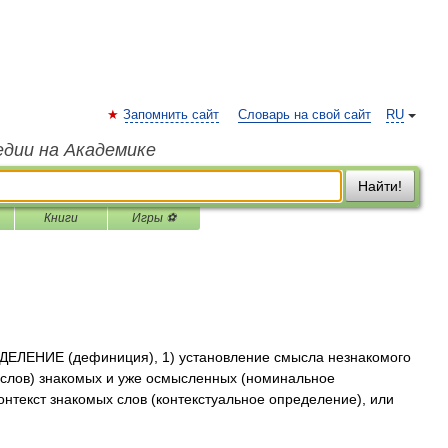
Запомнить сайт
Словарь на свой сайт
RU
едии на Академике
Найти!
Книги
Игры ⚽
ЕЛЕНИЕ (дефиниция), 1) установление смысла незнакомого
(слов) знакомых и уже осмысленных (номинальное
онтекст знакомых слов (контекстуальное определение), или