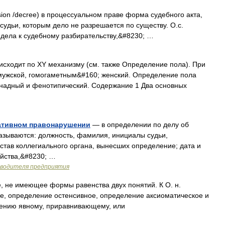
ision /decree) в процессуальном праве форма судебного акта,
судьи, которым дело не разрешается по существу. О.с.
е дела к судебному разбирательству,&#8230; …
сходит по XY механизму (см. также Определение пола). При
мужской, гомогаметным&#160; женский. Определение пола
онадный и фенотипический. Содержание 1 Два основных
ативном правонарушении
— в определении по делу об
зываются: должность, фамилия, инициалы судьи,
став коллегиального органа, вынесших определение; дата и
айства,&#8230; …
оводителя предприятия
 не имеющее формы равенства двух понятий. К О. н.
е, определение остенсивное, определение аксиоматическое и
елению явному, приравнивающему, или