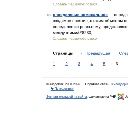
Словарь терминов логики
определение номинальное
— определ
60
вводимое понятие, к каким объектам о
определению реальному, представляю
между этими&#8230; …
Словарь терминов логики
Страницы
←
Предыдущая
Сле
1
2
3
4
5
6
© Академик, 2000-2026
Обратная связь:
Техподдерж
👣 Путешествия
Экспорт словарей на сайты
, сделанные на PHP,
Jo