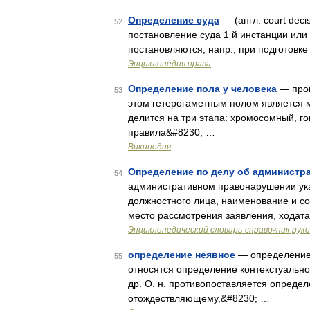
Определение суда
— (англ. court dec
52
постановление суда 1 й инстанции или 
постановляются, напр., при подготовк
Энциклопедия права
Определение пола у человека
— прои
53
этом гетерогаметным полом является 
делится на три этапа: хромосомный, г
правила&#8230; …
Википедия
Определение по делу об администр
54
административном правонарушении ука
должностного лица, наименование и со
место рассмотрения заявления, ходат
Энциклопедический словарь-справочник рук
определение неявное
— определение,
55
относятся определение контекстуально
др. О. н. противопоставляется опред
отождествляющему,&#8230; …