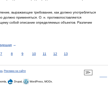
ение, выражающее требование, как должно употребляться
но должно применяться. О. н. противопоставляется
щему собой описание определяемых объектов. Различие
дующая
→
7
8
9
10
11
12
13
ка
,
Реклама на сайте
18+
omla,
Drupal,
WordPress, MODx.