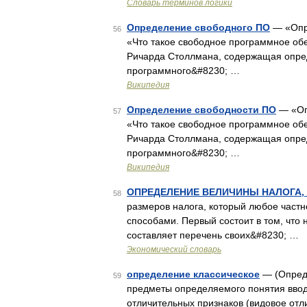
Словарь терминов логики
Определение свободного ПО
— «Опр
56
«Что такое свободное программное обес
Ричарда Столлмана, содержащая опре
программного&#8230; …
Википедия
Определение свободности ПО
— «Оп
57
«Что такое свободное программное обес
Ричарда Столлмана, содержащая опре
программного&#8230; …
Википедия
ОПРЕДЕЛЕНИЕ ВЕЛИЧИНЫ НАЛОГА,
58
размеров налога, который любое частн
способами. Первый состоит в том, что
составляет перечень своих&#8230; …
Экономический словарь
определение классическое
— (Опреде
59
предметы определяемого понятия ввод
отличительных признаков (видовое отл